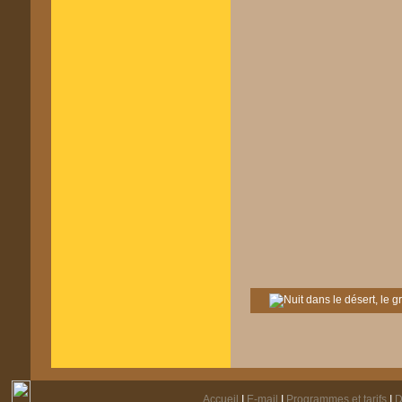
Accueil
I
E-mail
I
Programmes et tarifs
I
D