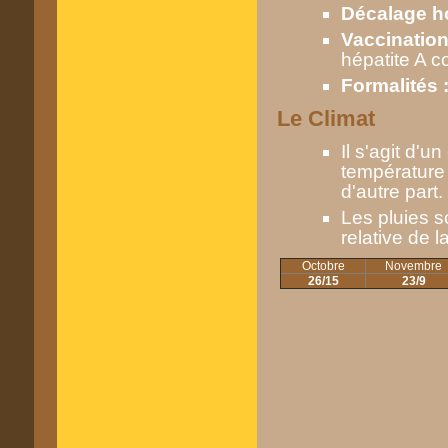
Décalage ho
Vaccination
hépatite A c
Formalités 
Le Climat
Il s'agit d'u
température e
d'autre part.
Les pluies so
relative de 
Octobre
Novembre
26/15
23/9