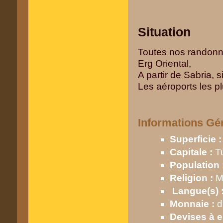
Situation
Toutes nos randonné
Erg Oriental,
A partir de Sabria, 
Les aéroports les p
Informations G
Superficie 
Capitale :
T
Population 
Religion :
M
Langue(s) 
Monnaie :
d
Devises à e